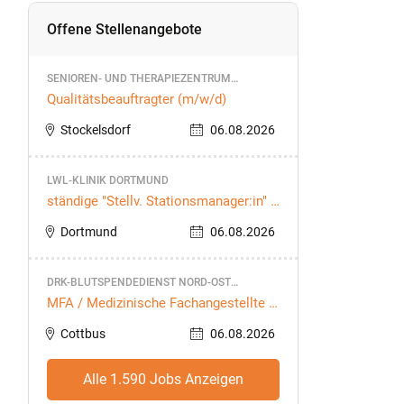
Offene Stellenangebote
SENIOREN- UND THERAPIEZENTRUM
EICHENHOF / STOCKELSDORF GMBH
Qualitätsbeauftragter (m/w/d)
Stockelsdorf
06.08.2026
LWL-KLINIK DORTMUND
ständige "Stellv. Stationsmanager:in" f
ür die Station B3
Dortmund
06.08.2026
DRK-BLUTSPENDEDIENST NORD-OST
GEMEINNÜTZIGE GMBH
MFA / Medizinische Fachangestellte B
lutspende (m/w/d) Cottbus
Cottbus
06.08.2026
Alle 1.590 Jobs Anzeigen