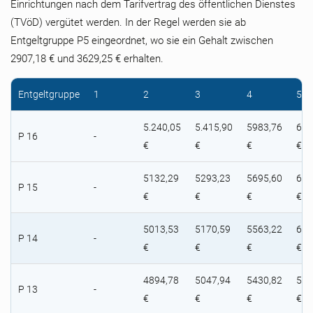
Einrichtungen nach dem Tarifvertrag des öffentlichen Dienstes
(TVöD) vergütet werden. In der Regel werden sie ab
Entgeltgruppe P5 eingeordnet, wo sie ein Gehalt zwischen
2907,18 € und 3629,25 € erhalten.
Entgeltgruppe
1
2
3
4
5
5.240,05
5.415,90
5983,76
664
P 16
-
€
€
€
€
5132,29
5293,23
5695,60
617
P 15
-
€
€
€
€
5013,53
5170,59
5563,22
609
P 14
-
€
€
€
€
4894,78
5047,94
5430,82
570
P 13
-
€
€
€
€