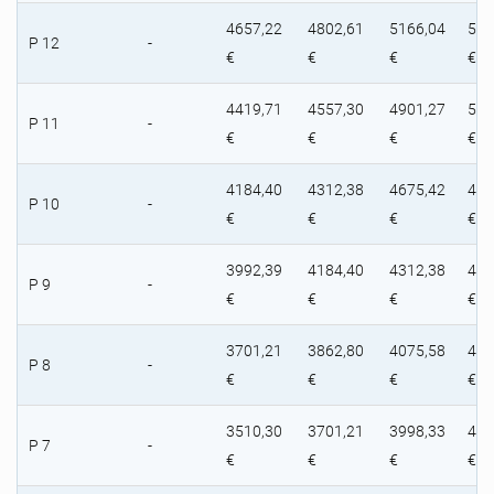
4657,22
4802,61
5166,04
538
P 12
-
€
€
€
€
4419,71
4557,30
4901,27
512
P 11
-
€
€
€
€
4184,40
4312,38
4675,42
485
P 10
-
€
€
€
€
3992,39
4184,40
4312,38
455
P 9
-
€
€
€
€
3701,21
3862,80
4075,58
424
P 8
-
€
€
€
€
3510,30
3701,21
3998,33
414
P 7
-
€
€
€
€