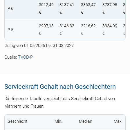
3012,49
3187,41
3363,47
3737,95
383
P 6
€
€
€
€
€
2907,18
3146,33
3216,62
3334,09
342
P 5
€
€
€
€
€
Gültig von 01.05.2026 bis 31.03.2027
Quelle:
TVÖD-P
Servicekraft Gehalt nach Geschlechtern
Die folgende Tabelle vergleicht das Servicekraft Gehalt von
Männern und Frauen.
Geschlecht
Min.
Median
Max.