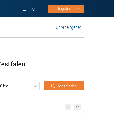
Login
Registrieren
Für Arbeitgeber
estfalen
0 km
Jobs finden
>
>>