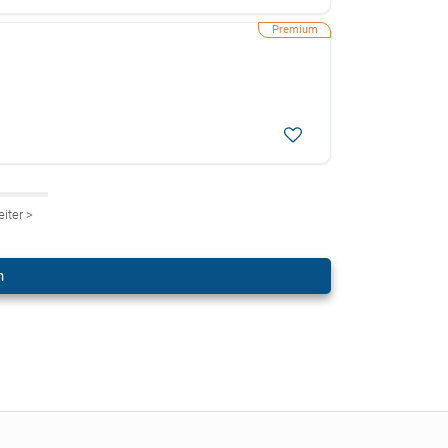
eiter
>
n