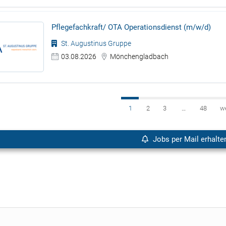
Pflegefachkraft/ OTA Operationsdienst (m/w/d)
St. Augustinus Gruppe
03.08.2026
Mönchengladbach
1
2
3
…
48
w
Jobs per Mail erhalte