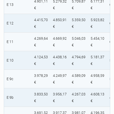
4.901,11
5.279,32
5.709,87
6.177,31
E 13
6.
€
€
€
€
4.415,70
4.850,91
5.359,50
5.923,82
E 12
6.
€
€
€
€
4.269,64
4.669,92
5.046,03
5.454,10
E 11
6.
€
€
€
€
4.124,53
4.438,16
4.794,69
5.181,37
E 10
5.
€
€
€
€
3.978,29
4.249,97
4.589,09
4.958,59
E 9c
5.
€
€
€
€
3.833,50
3.956,17
4.267,03
4.608,13
E 9b
4.
€
€
€
€
3.691,52
3.917,37
3.981,07
4.196,35