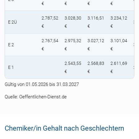
€
€
€
€
2.787,52
3.028,30
3.116,51
3.234,12
E 2Ü
3.
€
€
€
€
2.767,54
2.975,32
3.027,12
3.101,04
E 2
3.
€
€
€
€
2.543,55
2.568,83
2.611,69
E 1
2.
€
€
€
Gültig von 01.05.2026 bis 31.03.2027
Quelle: Oeffentlichen-Dienst.de
Chemiker/in Gehalt nach Geschlechtern