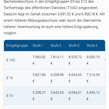
Bachelorabschluss in den Entgeltgruppen E9 bis E12 des
Tarifvertrags des öffentlichen Dienstes (TVöD) eingeordnet.
Dadurch liegt ihr Gehalt zwischen 3.691,52 € und 6.900,18 €. Mit
einem höheren Bildungsabschluss oder durch die Übernahme
höherer Verantwortung ist auch eine höhere Eingruppierung
möglich.
Entgeltgruppe
Stufe 1
Stufe 2
Stufe 3
Stufe 4
St
7.062,92
7.814,11
8.525,72
9.000,15
E 15Ü
9.
€
€
€
€
5.827,86
6.208,96
6.634,05
7.214,39
E 15
7.
€
€
€
€
5.298,27
5.643,35
6.094,01
6.594,12
E 14
7.
€
€
€
€