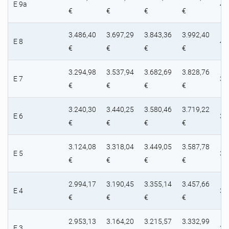
E 9a
4.
€
€
€
€
3.486,40
3.697,29
3.843,36
3.992,40
E 8
4.
€
€
€
€
3.294,98
3.537,94
3.682,69
3.828,76
E 7
3.
€
€
€
€
3.240,30
3.440,25
3.580,46
3.719,22
E 6
3.
€
€
€
€
3.124,08
3.318,04
3.449,05
3.587,78
E 5
3.
€
€
€
€
2.994,17
3.190,45
3.355,14
3.457,66
E 4
3.
€
€
€
€
2.953,13
3.164,20
3.215,57
3.332,99
E 3
3.