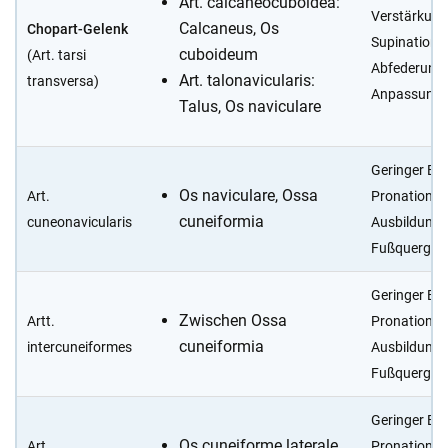
Art. calcaneocuboidea:
Verstärkung
Calcaneus, Os
Chopart-Gelenk
Supination 
cuboideum
(Art. tarsi
Abfederungs
Art. talonavicularis:
transversa)
Anpassung
Talus, Os naviculare
Geringer Bei
Os naviculare, Ossa
Art.
Pronation / 
cuneiformia
cuneonavicularis
Ausbildung
Fußquergew
Geringer Bei
Zwischen Ossa
Artt.
Pronation / 
cuneiformia
intercuneiformes
Ausbildung
Fußquergew
Geringer Bei
Os cuneiforme laterale,
Art.
Pronation / 