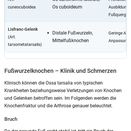
Os cuboideum
cuneocuboidea
Ausbildung
Fußquergew
Lisfranc-Gelenk
Distale Fußwurzeln,
Geringe Abf
(Art.
Mittelfußknochen
Anpassung
tarsometatarsalis)
Fußwurzelknochen – Klinik und Schmerzen
Klinisch können die Ossa tarsalia von typischen
Krankheiten beziehungsweise Verletzungen von Knochen
und Gelenken betroffen sein. Im Folgenden werden die
Knochenfraktur und die Arthrose genauer beleuchtet.
Bruch