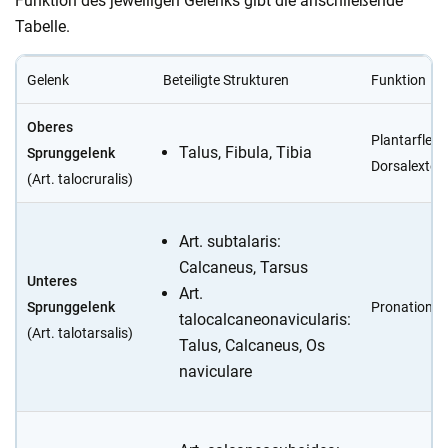
Funktion des jeweiligen Gelenks gibt die anschließende
Tabelle.
Gelenk
Beteiligte Strukturen
Funktion
Oberes
Plantarflexi
Talus, Fibula, Tibia
Sprunggelenk
Dorsalexten
(Art. talocruralis)
Art. subtalaris:
Calcaneus, Tarsus
Unteres
Art.
Sprunggelenk
Pronation / 
talocalcaneonavicularis:
(Art. talotarsalis)
Talus, Calcaneus, Os
naviculare