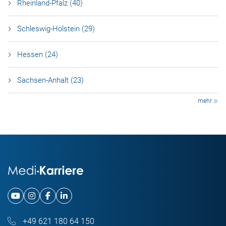
Rheinland-Pfalz (40)
Schleswig-Holstein (29)
Hessen (24)
Sachsen-Anhalt (23)
mehr
+49 621 180 64 150