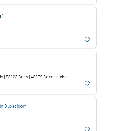
rf
n | 53123 Bonn | 45879 Gelsenkirchen |
 in Düsseldorf