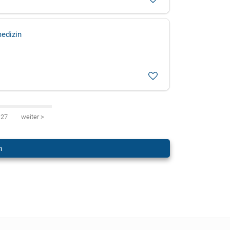
medizin
27
weiter
>
n