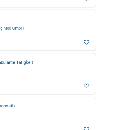
tung Med GmbH
bulante Tätigkeit
agnostik