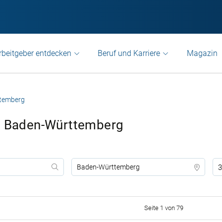
rbeitgeber entdecken
Beruf und Karriere
Magazin
temberg
te Baden-Württemberg
3
Seite 1 von 79