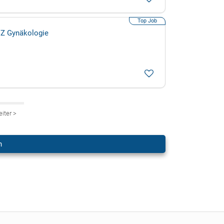
VZ Gynäkologie
eiter
>
n