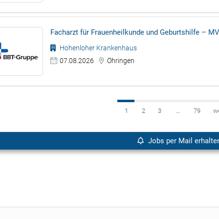
Facharzt für Frauenheilkunde und Geburtshilfe – M
Hohenloher Krankenhaus
07.08.2026
Öhringen
1
2
3
…
79
w
Jobs per Mail erhalte