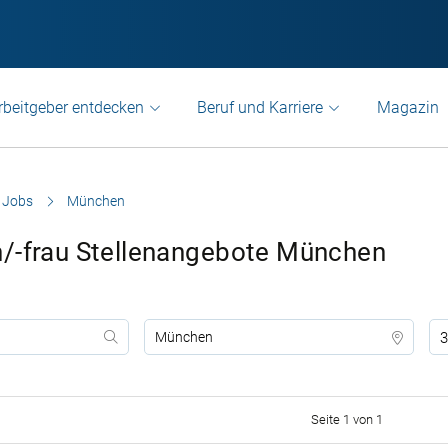
rbeitgeber entdecken
Beruf und Karriere
Magazin
 Jobs
München
n/-frau Stellenangebote München
3
Seite 1 von 1