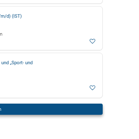
m/d) (IST)
en
 und „Sport- und
n