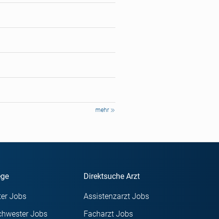
mehr
ege
Direktsuche Arzt
er Jobs
Assistenzarzt Jobs
chwester Jobs
Facharzt Jobs