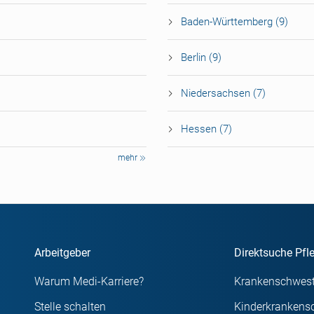
Baden-Württemberg (9)
Berlin (9)
Niedersachsen (7)
Hessen (7)
mehr
Arbeitgeber
Direktsuche Pfl
Warum Medi-Karriere?
Krankenschwest
Stelle schalten
Kinderkrankens