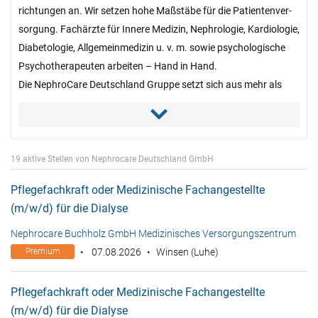
richtungen an. Wir setzen hohe Maßstäbe für die Patien­ten­ver­
sorgung. Fach­ärzte für Innere Medizin, Nephro­logie, Kardio­logie,
Dia­beto­logie, Allge­mein­medizin u. v. m. sowie psycho­logische
Psy­cho­thera­peuten arbeiten – Hand in Hand.
Die NephroCare Deutschland Gruppe setzt sich aus mehr als
250 Fach­ärzten und über 1.500 qualifizierten medi­zinischen
Fach­kräften zusam­men, welche sich um das Wohl der Patienten
kümmern.
19 aktive Stellen von Nephrocare Deutschland GmbH
Pflegefachkraft oder Medizinische Fachangestellte
(m/w/d) für die Dialyse
Nephrocare Buchholz GmbH Medizinisches Versorgungszentrum
Premium
07.08.2026
Winsen (Luhe)
Pflegefachkraft oder Medizinische Fachangestellte
(m/w/d) für die Dialyse