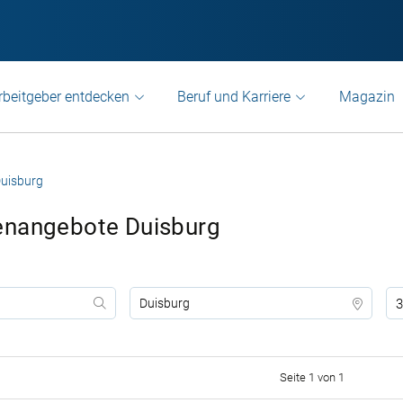
rbeitgeber entdecken
Beruf und Karriere
Magazin
uisburg
enangebote Duisburg
3
Seite 1 von 1