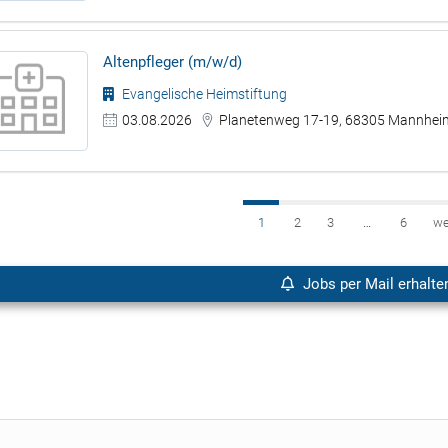
Altenpfleger (m/w/d)
Evangelische Heimstiftung
03.08.2026
Planetenweg 17-19, 68305 Mannhei
1
2
3
…
6
we
Jobs per Mail erhalte