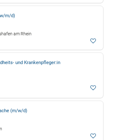
(w/m/d)
gshafen am Rhein
dheits- und Krankenpfleger:in
wache (m/w/d)
m