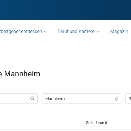
rbeitgeber entdecken
Beruf und Karriere
Magazin
te Mannheim
3
Seite 1 von 6