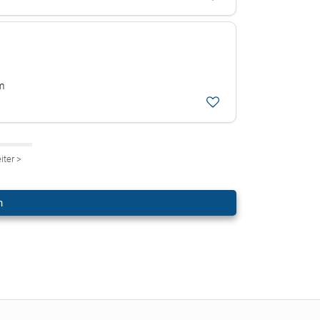
m
iter
>
n