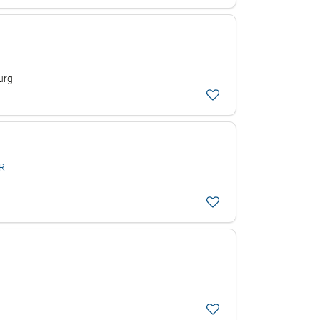
urg
bR