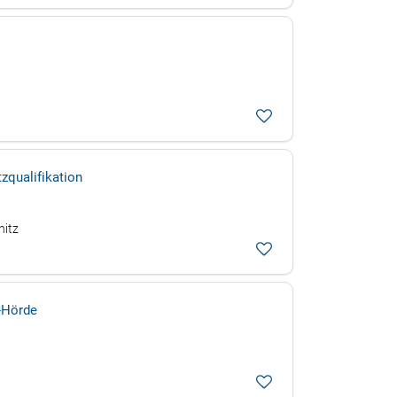
zqualifikation
nitz
d-Hörde
d