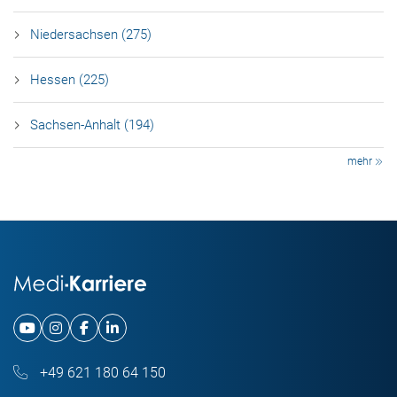
Niedersachsen (275)
Hessen (225)
Sachsen-Anhalt (194)
mehr
+49 621 180 64 150