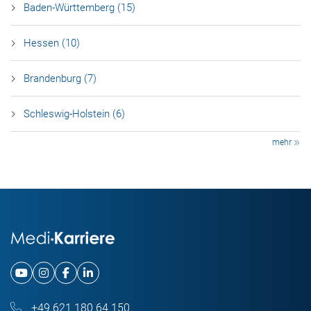
Baden-Württemberg (15)
Hessen (10)
Brandenburg (7)
Schleswig-Holstein (6)
mehr
+49 621 180 64 150