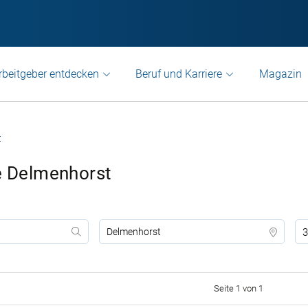
rbeitgeber entdecken
Beruf und Karriere
Magazin
t
te Delmenhorst
3
Seite 1 von 1