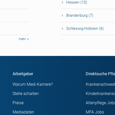
Hessen (10)
Brandenburg (7)
Schleswig-Holstein (6)
mehr
Arbeitgeber
Direktsuche Pfl
Warum Medi-Karriere?
Krankenschwest
Stelle schalten
Kinderkrankens
Preise
Altenpflege Job
Mediadaten
MFA Jobs